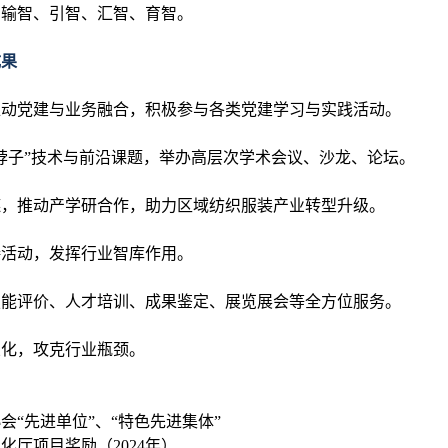
、输智、引智、汇智、育智
。
成果
推动党建与业务融合，积极参与各类党建学习与实践活动
。
脖子”技术与前沿课题，举办高层次学术会议、沙龙、论坛
。
链，推动产学研合作，助力区域纺织服装产业转型升级
。
接活动，发挥行业智库作用
。
技能评价、人才培训、成果鉴定、展览展会等全方位服务
。
业化，攻克行业瓶颈
。
会“先进单位”、“特色先进集体”
化厅项目奖励（2024年）