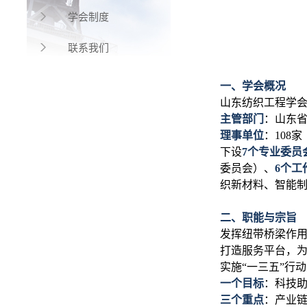
学会制度
联系我们
一、学会概况
山东纺织工程学会
主管部门
：山东
理事单位
：108家
下设
7个专业委员
委员会）、
6个工
织新材料、智能
二、职能与宗旨
发挥纽带桥梁作
打造服务平台，
实施“一三五”行
一个目标
：
科技
三个重点
：
产业